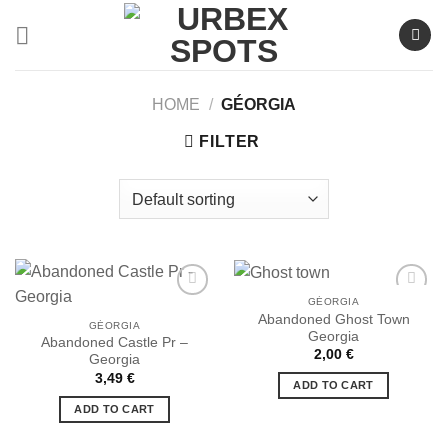
Skip
to
content
HOME
/
GÉORGIA
FILTER
GÉORGIA
Abandoned Ghost Town
GÉORGIA
Georgia
Abandoned Castle Pr –
Ajouter
Ajouter
2,00
€
Georgia
à la liste
à la liste
de
de
3,49
€
ADD TO CART
souhaits
souhaits
ADD TO CART