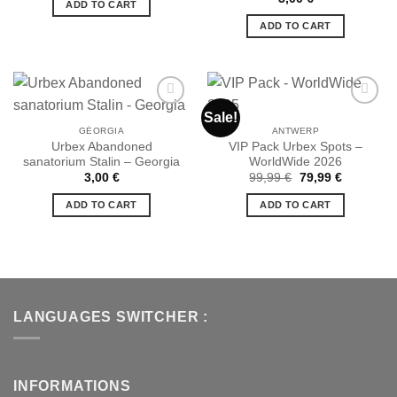
ADD TO CART
souhaits
souhaits
79,99 €.
59,99 €.
ADD TO CART
Sale!
GÉORGIA
ANTWERP
Urbex Abandoned
VIP Pack Urbex Spots –
Ajouter
Ajouter
sanatorium Stalin – Georgia
WorldWide 2026
à la liste
à la liste
de
de
Original
Current
3,00
€
99,99
€
79,99
€
souhaits
souhaits
price
price
was:
is:
ADD TO CART
ADD TO CART
99,99 €.
79,99 €.
LANGUAGES SWITCHER :
INFORMATIONS