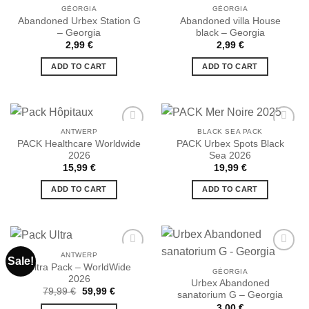
GÉORGIA
GÉORGIA
Abandoned Urbex Station G
Abandoned villa House
Ajouter
Ajouter
– Georgia
black – Georgia
à la liste
à la liste
de
de
2,99
€
2,99
€
souhaits
souhaits
ADD TO CART
ADD TO CART
ANTWERP
BLACK SEA PACK
PACK Healthcare Worldwide
PACK Urbex Spots Black
2026
Sea 2026
Ajouter
Ajouter
15,99
€
19,99
€
à la liste
à la liste
de
de
ADD TO CART
ADD TO CART
souhaits
souhaits
ANTWERP
Sale!
Ultra Pack – WorldWide
GÉORGIA
2026
Urbex Abandoned
Ajouter
Ajouter
Original
Current
79,99
€
59,99
€
sanatorium G – Georgia
à la liste
à la liste
price
price
de
de
3,00
€
was:
is: