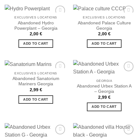
EXCLUSIVES LOCATIONS
EXCLUSIVES LOCATIONS
Abandoned Hydro
Abandoned Palace Culture
Powerplant – Georgia
Georgia
Ajouter
Ajouter
2,00
€
2,00
€
à la liste
à la liste
de
de
ADD TO CART
ADD TO CART
souhaits
souhaits
EXCLUSIVES LOCATIONS
Abandoned Sanatorium
GÉORGIA
Mariners Georgia
Abandoned Urbex Station A
Ajouter
Ajouter
2,99
€
– Georgia
à la liste
à la liste
de
de
2,99
€
ADD TO CART
souhaits
souhaits
ADD TO CART