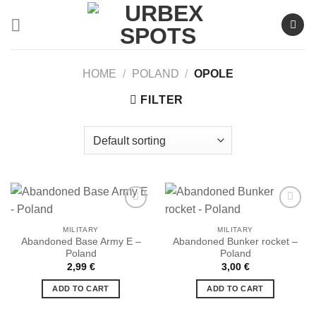
Skip
to
content
HOME
/
POLAND
/
OPOLE
FILTER
MILITARY
MILITARY
Abandoned Base Army E –
Abandoned Bunker rocket –
Ajouter
Ajouter
Poland
Poland
à la liste
à la liste
de
de
2,99
€
3,00
€
souhaits
souhaits
ADD TO CART
ADD TO CART