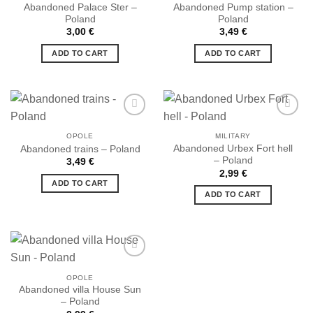
Abandoned Palace Ster –
Abandoned Pump station –
Ajouter
Ajouter
Poland
Poland
à la liste
à la liste
de
de
3,00
€
3,49
€
souhaits
souhaits
ADD TO CART
ADD TO CART
OPOLE
MILITARY
Abandoned Urbex Fort hell
Abandoned trains – Poland
Ajouter
Ajouter
– Poland
à la liste
à la liste
3,49
€
de
de
2,99
€
souhaits
souhaits
ADD TO CART
ADD TO CART
OPOLE
Abandoned villa House Sun
Ajouter
– Poland
à la liste
de