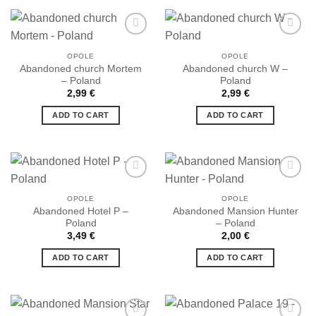
OPOLE
OPOLE
Abandoned church Mortem
Abandoned church W –
Ajouter
Ajouter
– Poland
Poland
à la liste
à la liste
de
de
2,99
€
2,99
€
souhaits
souhaits
ADD TO CART
ADD TO CART
OPOLE
OPOLE
Abandoned Hotel P –
Abandoned Mansion Hunter
Ajouter
Ajouter
Poland
– Poland
à la liste
à la liste
de
de
3,49
€
2,00
€
souhaits
souhaits
ADD TO CART
ADD TO CART